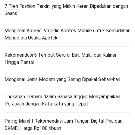
7 Tren Fashion Terkini yang Makin Keren Dipadukan dengan
Jeans
Mengenal Aplikasi Vmedis Apotek Mobile untuk Kemudahan
Mengelola Usaha Apotek
Rekomendasi 5 Tempat Seru di Bali, Mulai dari Kuliner
Hingga Pantai
Mengenal Jenis Modem yang Sering Dipakai Sehari-hari
Ungkapan Terharu dalam Bahasa Inggris Menyampaikan
Perasaan dengan Kata-kata yang Tepat
Paling Murah! Rekomendasi Jam Tangan Digital Pria dari
SKMEI Harga Rp100 ribuan