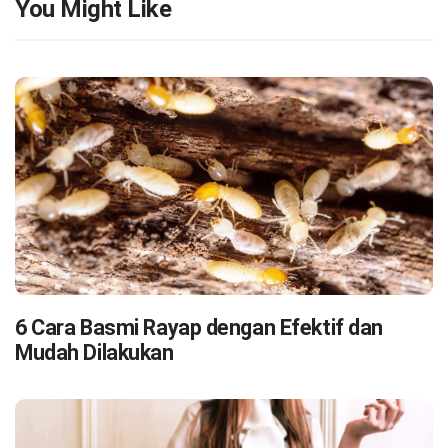
You Might Like
6 Cara Basmi Rayap dengan Efektif dan
Mudah Dilakukan