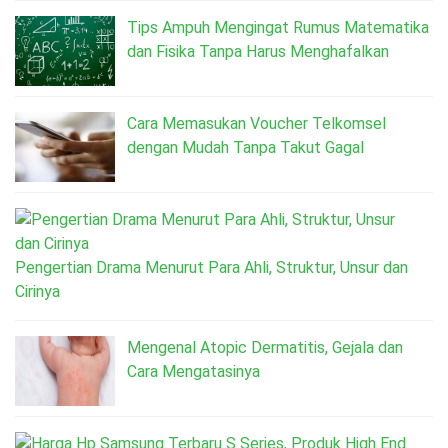
Tips Ampuh Mengingat Rumus Matematika
dan Fisika Tanpa Harus Menghafalkan
Cara Memasukan Voucher Telkomsel
dengan Mudah Tanpa Takut Gagal
Pengertian Drama Menurut Para Ahli, Struktur, Unsur dan
Cirinya
Mengenal Atopic Dermatitis, Gejala dan
Cara Mengatasinya