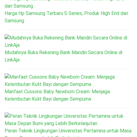
Harga Hp Samsung Terbaru S Series, Produk High End dari
Samsung
Mudahnya Buka Rekening Bank Mandiri Secara Online di
LinkAja
Manfaat Cussons Baby Newborn Cream: Menjaga
Kelembutan Kulit Bayi dengan Sempurna
Peran Teknik Lingkungan Universitas Pertamina untuk Masa