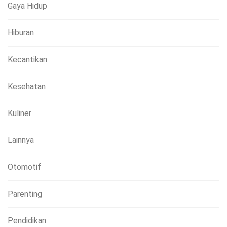
Gaya Hidup
Hiburan
Kecantikan
Kesehatan
Kuliner
Lainnya
Otomotif
Parenting
Pendidikan