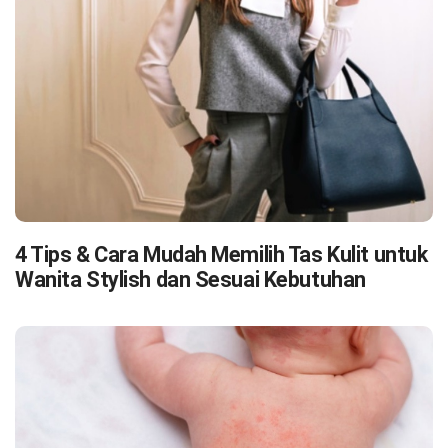
4 Tips & Cara Mudah Memilih Tas Kulit untuk
Wanita Stylish dan Sesuai Kebutuhan