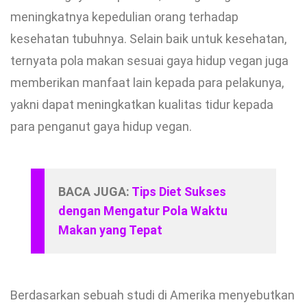
meningkatnya kepedulian orang terhadap
kesehatan tubuhnya. Selain baik untuk kesehatan,
ternyata pola makan sesuai gaya hidup vegan juga
memberikan manfaat lain kepada para pelakunya,
yakni dapat meningkatkan kualitas tidur kepada
para penganut gaya hidup vegan.
BACA JUGA:
Tips Diet Sukses
dengan Mengatur Pola Waktu
Makan yang Tepat
Berdasarkan sebuah studi di Amerika menyebutkan