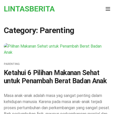
Skip to the content
LINTASBERITA
Tog
Category:
Parenting
PARENTING
Ketahui 6 Pilihan Makanan Sehat
untuk Penambah Berat Badan Anak
Masa anak-anak adalah masa yag sangat penting dalam
kehidupan manusia. Karena pada masa anak-anak terjadi
proses pertumbuhan dan perkembangan yang sangat pesat.
Baik pertumbuhan fisik, maupun perkembangan mental dan