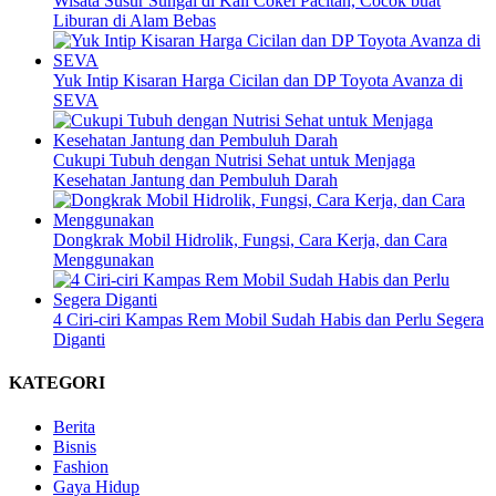
Wisata Susur Sungai di Kali Cokel Pacitan, Cocok buat
Liburan di Alam Bebas
Yuk Intip Kisaran Harga Cicilan dan DP Toyota Avanza di
SEVA
Cukupi Tubuh dengan Nutrisi Sehat untuk Menjaga
Kesehatan Jantung dan Pembuluh Darah
Dongkrak Mobil Hidrolik, Fungsi, Cara Kerja, dan Cara
Menggunakan
4 Ciri-ciri Kampas Rem Mobil Sudah Habis dan Perlu Segera
Diganti
KATEGORI
Berita
Bisnis
Fashion
Gaya Hidup