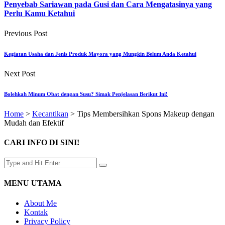
Penyebab Sariawan pada Gusi dan Cara Mengatasinya yang
Perlu Kamu Ketahui
Previous Post
Kegiatan Usaha dan Jenis Produk Mayora yang Mungkin Belum Anda Ketahui
Next Post
Bolehkah Minum Obat dengan Susu? Simak Penjelasan Berikut Ini!
Home
>
Kecantikan
>
Tips Membersihkan Spons Makeup dengan
Mudah dan Efektif
CARI INFO DI SINI!
MENU UTAMA
About Me
Kontak
Privacy Policy