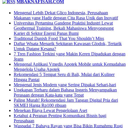
MBAKNAFISAH.COM
Mengenal Lebih Dekat Glico Indonesia, Perusahaan
Makanan yang Hadir dengan Cita Rasa Unik dan Inovatif
Universitas Pertamina Gandeng Praktisi Industri Lewat
Geothermal Training, Bekali Mahasiswa Menyongsong
Karier di Sektor Energi Panas Bumi
Traditional Danish Food That You Shouldn’t Miss
Daftar Wisata Menarik Sekitaran Kawasan Glodok, Tertarik
Untuk Datang Kesana?
7 Tren Fashion Terkini yang Makin Keren Dipadukan dengan
Jeans
Mengenal Aplikasi Vmedis Apotek Mobile untuk Kemudahan
Mengelola Usaha Apotek
Rekomendasi 5 Tempat Seru di Bali, Mulai dari Kuliner
Hingga Pantai
Mengenal Jenis Modem yang Sering Dipakai Sehari-hari
Ungkapan Terharu dalam Bahasa Inggris Menyampaikan
Perasaan dengan Kata-kata yang Tepat
Paling Murah! Rekomendasi Jam Tangan Digital Pria dari
SKMEI Harga Rp100 ribuan
Menekan Biaya Lewat Pengelolaan Aset
Ketahui 4 Peranan Penting Komunikasi Bisnis bagi
Perusahaan
Waspadai 7 Bahaya Rayap yang Bisa Bikin Rumahmu Rugi