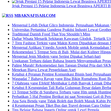
Jejak Prestasi 15 Pelajar Indonesia Lewat Beasiswa APERTI 
MBAKNAFISAH.COM
Mengenal Lebih Dekat Glico Indonesia, Perusahaan Makanan y
Universitas Pertamina Gandeng Praktisi Industri Lewat Geoth
Traditional Danish Food That You Shouldn’t Miss
Daftar Wisata Menarik Sekitaran Kawasan Glodok, Tertarik U
7 Tren Fashion Terkini yang Makin Keren Dipadukan dengan 
Mengenal Aplikasi Vmedis Apotek Mobile untuk Kemudahan 
Rekomendasi 5 Tempat Seru di Bali, Mulai dari Kuliner Hingg
Mengenal Jenis Modem yang Sering Dipakai Sehari-hari
Ungkapan Terharu dalam Bahasa Inggris Menyampaikan Perasa
Paling Murah! Rekomendasi Jam Tangan Digital Pria dari SK
Menekan Biaya Lewat Pengelolaan Aset
Ketahui 4 Peranan Penting Komunikasi Bisnis bagi Perusahaan
Waspadai 7 Bahaya Rayap yang Bisa Bikin Rumahmu Rugi Be
7 Olahraga yang Efektif Membakar Lebih Banyak Lemak Diba
Ketahui 8 Keunggulan Tali Rafia Gulungan Besar dalam Berb
13 Tempat Selfie di Surabaya Terbaru yang Hits untuk Hunting
Perhatikan 5 Hal Penting Berikut ini saat Negosiasi Gaji di P
Apa Saja Benda yang Tidak Boleh dan Boleh Masuk Kabin Pe
4 Keuntungan Pesan Tiket Bus dan Travel dengan Cara Online
Tips Belajar Bahasa Inggris Online untuk Level Pemula