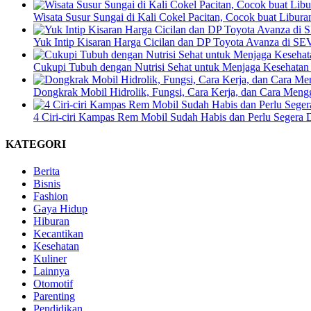
Wisata Susur Sungai di Kali Cokel Pacitan, Cocok buat Libur
Yuk Intip Kisaran Harga Cicilan dan DP Toyota Avanza di S
Cukupi Tubuh dengan Nutrisi Sehat untuk Menjaga Kesehatan
Dongkrak Mobil Hidrolik, Fungsi, Cara Kerja, dan Cara Men
4 Ciri-ciri Kampas Rem Mobil Sudah Habis dan Perlu Segera D
KATEGORI
Berita
Bisnis
Fashion
Gaya Hidup
Hiburan
Kecantikan
Kesehatan
Kuliner
Lainnya
Otomotif
Parenting
Pendidikan