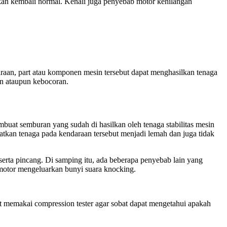
kan kembali normal. Kenali juga penyebab motor kehilangan
raan, part atau komponen mesin tersebut dapat menghasilkan tenaga
an ataupun kebocoran.
uat semburan yang sudah di hasilkan oleh tenaga stabilitas mesin
tkan tenaga pada kendaraan tersebut menjadi lemah dan juga tidak
serta pincang. Di samping itu, ada beberapa penyebab lain yang
 motor mengeluarkan bunyi suara knocking.
t memakai compression tester agar sobat dapat mengetahui apakah