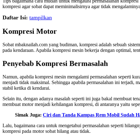
Tips bagaimana cara mudah untuk mengatasi permasalahan kompresi m
kompresi agar sobat dapat meminimalisirnya agar tidak mengalaminya
Daftar Isi:
tampilkan
Kompresi Motor
Sobat mbaknailah.com yang budiman, kompresi adalah sebuah sistem 
pada kendaraan. Apabila kompresi mesin bekerja dengan optimal, te
Penyebab Kompresi Bermasalah
Namun, apabila kompresi mesin mengalami permasalahan seperti kuran
menjadi tidak maksimal. Sehingga apabila permasalahan ini terjadi,
stabil ketika di kendarai.
Selain itu, dengan adanya masalah seperti ini juga bakal membuat te
membuat motor menjadi kehilangan kompresi, di antaranya yaitu sep
Simak Juga:
Ciri dan Tanda Kampas Rem Mobil Sudah Hab
Lalu, bagaimana cara untuk mengetahui permasalahan seperti hilangn
kompresi pada motor sobat hilang atau tidak.