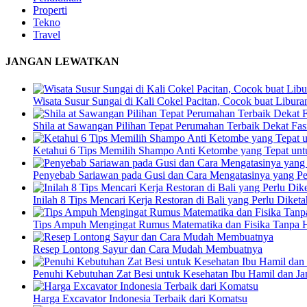
Properti
Tekno
Travel
JANGAN LEWATKAN
Wisata Susur Sungai di Kali Cokel Pacitan, Cocok buat Libur
Shila at Sawangan Pilihan Tepat Perumahan Terbaik Dekat Fas
Ketahui 6 Tips Memilih Shampo Anti Ketombe yang Tepat unt
Penyebab Sariawan pada Gusi dan Cara Mengatasinya yang P
Inilah 8 Tips Mencari Kerja Restoran di Bali yang Perlu Diketa
Tips Ampuh Mengingat Rumus Matematika dan Fisika Tanpa 
Resep Lontong Sayur dan Cara Mudah Membuatnya
Penuhi Kebutuhan Zat Besi untuk Kesehatan Ibu Hamil dan J
Harga Excavator Indonesia Terbaik dari Komatsu