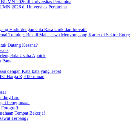
BUMN 2026 di Universitas Pertamina
ang Hadir dengan Cita Rasa Unik dan Inovatif
ermal Training, Bekali Mahasiswa Menyongsong Karier di Sektor Ener
ntuk Datang Kesana?
Jeans
Mengelola Usaha Apotek
a Pantai
an dengan Kata-kata yang Tepat
MEI Harga Rp100 ribuan
sar
nding Lari
agai Penggunaan
 Fotografi
erusahaan Tempat Bekerja!
sawat Terbang?