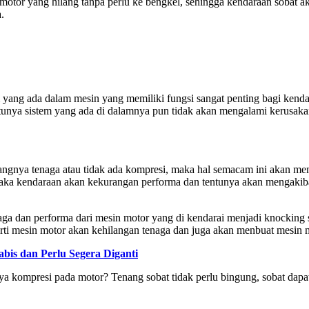
otor yang hilang tanpa perlu ke bengkel, sehingga kendaraan sobat a
.
yang ada dalam mesin yang memiliki fungsi sangat penting bagi kenda
ntunya sistem yang ada di dalamnya pun tidak akan mengalami kerusak
gnya tenaga atau tidak ada kompresi, maka hal semacam ini akan memb
 maka kendaraan akan kekurangan performa dan tentunya akan mengakiba
naga dan performa dari mesin motor yang di kendarai menjadi knocking 
erti mesin motor akan kehilangan tenaga dan juga akan menbuat mesin
is dan Perlu Segera Diganti
ya kompresi pada motor? Tenang sobat tidak perlu bingung, sobat dapa