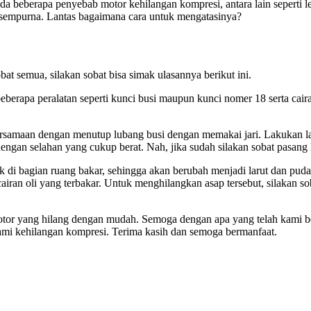
a ada beberapa penyebab motor kehilangan kompresi, antara lain sepert
 sempurna. Lantas bagaimana cara untuk mengatasinya?
t semua, silakan sobat bisa simak ulasannya berikut ini.
beberapa peralatan seperti kunci busi maupun kunci nomer 18 serta cai
ersamaan dengan menutup lubang busi dengan memakai jari. Lakukan lang
engan selahan yang cukup berat. Nah, jika sudah silakan sobat pasang 
k di bagian ruang bakar, sehingga akan berubah menjadi larut dan pud
airan oli yang terbakar. Untuk menghilangkan asap tersebut, silakan so
otor yang hilang dengan mudah. Semoga dengan apa yang telah kami be
ami kehilangan kompresi. Terima kasih dan semoga bermanfaat.