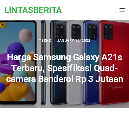
Skip to the content
LINTASBERITA
Tog
TEKNO
JANUARY 12, 2022
Harga Samsung Galaxy A21s
Terbaru, Spesifikasi Quad-
camera Banderol Rp 3 Jutaan