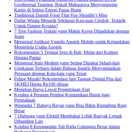
Geothermal Training, Bekali Mahasiswa Menyongsong
Karier di Sektor Energi Panas Bumi
Traditional Danish Food That You Shouldn’t Miss
Daftar Wisata Menarik Sekitaran Kawasan Glodok, Tertarik
Untuk Datang Kesana?
7 Tren Fashion Terkini yang Makin Keren Dipadukan dengan
Jeans
Mengenal Aplikasi Vmedis Apotek Mobile untuk Kemudahan
Mengelola Usaha Apotek
Rekomendasi 5 Tempat Seru di Bali, Mulai dari Kuliner
Hingga Pantai
Mengenal Jenis Modem yang Sering Dipakai Sehari-hari
Ungkapan Terharu dalam Bahasa Inggris Menyampaikan
Perasaan dengan Kata-kata yang Tepat
Paling Murah! Rekomendasi Jam Tangan Digital Pria dari
SKMEI Harga Rp100 ribuan
Menekan Biaya Lewat Pengelolaan Aset
Ketahui 4 Peranan Penting Komunikasi Bisnis bagi
Perusahaan
Waspadai 7 Bahaya Rayap yang Bisa Bikin Rumahmu Rugi
Besar
7 Olahraga yang Efektif Membakar Lebih Banyak Lemak
Dibanding Lari
Ketahui 8 Keunggulan Tali Rafia Gulungan Besar dalam
Berbagai Penggunaan