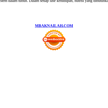
tem dalam tubuh. Dalam setiap fase kehidupan, nutrisi yang dibutuhk
MBAKNAILAH.COM