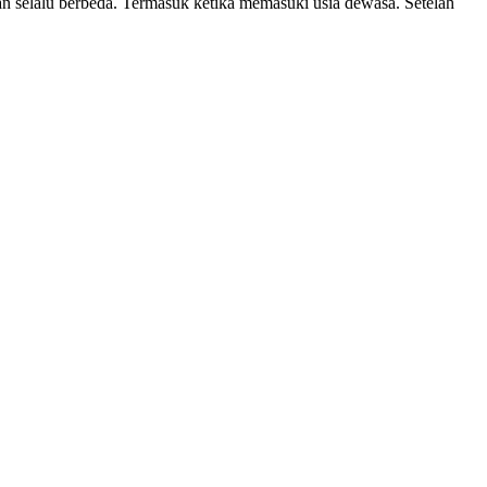
an selalu berbeda. Termasuk ketika memasuki usia dewasa. Setelah