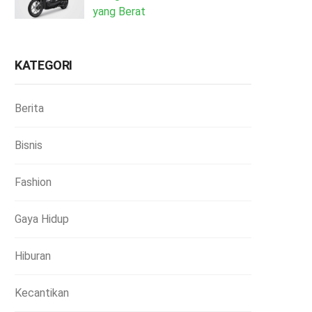
yang Berat
KATEGORI
Berita
Bisnis
Fashion
Gaya Hidup
Hiburan
Kecantikan