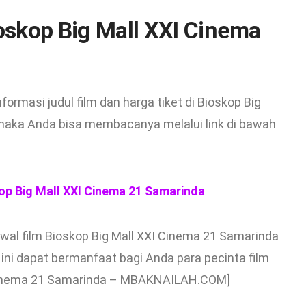
skop Big Mall XXI Cinema
rmasi judul film dan harga tiket di Bioskop Big
maka Anda bisa membacanya melalui link di bawah
op Big Mall XXI Cinema 21 Samarinda
wal film Bioskop Big Mall XXI Cinema 21 Samarinda
i dapat bermanfaat bagi Anda para pecinta film
I Cinema 21 Samarinda – MBAKNAILAH.COM]