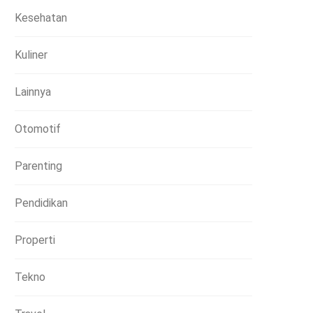
Kesehatan
Kuliner
Lainnya
Otomotif
Parenting
Pendidikan
Properti
Tekno