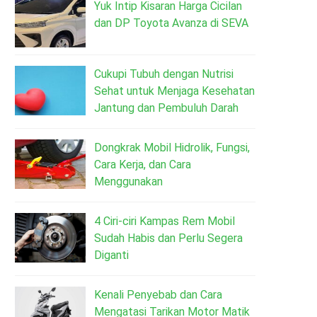
Yuk Intip Kisaran Harga Cicilan
dan DP Toyota Avanza di SEVA
Cukupi Tubuh dengan Nutrisi
Sehat untuk Menjaga Kesehatan
Jantung dan Pembuluh Darah
Dongkrak Mobil Hidrolik, Fungsi,
Cara Kerja, dan Cara
Menggunakan
4 Ciri-ciri Kampas Rem Mobil
Sudah Habis dan Perlu Segera
Diganti
Kenali Penyebab dan Cara
Mengatasi Tarikan Motor Matik