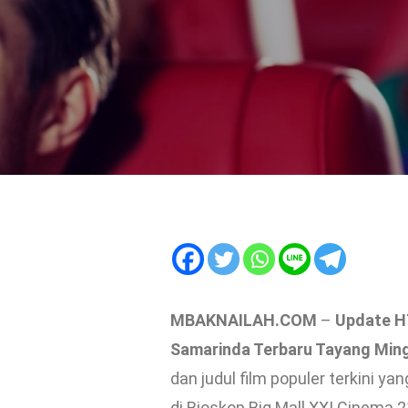
MBAKNAILAH.COM
–
Update HT
Samarinda Terbaru Tayang Ming
dan judul film populer terkini y
di Bioskop Big Mall XXI Cinema 