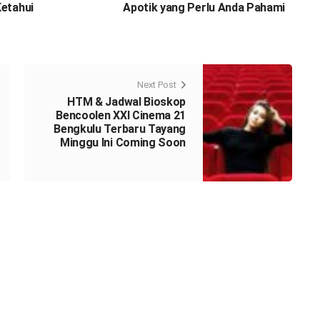
etahui
Apotik yang Perlu Anda Pahami
Next Post
HTM & Jadwal Bioskop
Bencoolen XXI Cinema 21
Bengkulu Terbaru Tayang
Minggu Ini Coming Soon