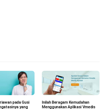
riawan pada Gusi
Inilah Beragam Kemudahan
ngatasinya yang
Menggunakan Aplikasi Vmedis