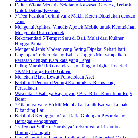
Daftar Wisata Menarik Sekitaran Kawasan Glodok, Tertarik
Untuk Datang Kesana?
7 Tren Fashion Terkini yang Makin Keren Dipadukan dengan
Jeans
Mengenal Aplikasi Vmedis Apotek Mobile untuk Kemudahan
Mengelola Usaha Apotek
Rekomendasi 5 Tempat Seru di Bali, Mulai dari Kuliner
Hingga Pantai
Mengenal Jenis Modem yang Sering Dipakai Sehari-hari
Ungkapan Terharu dalam Bahasa Inggris Menyampaikan
Perasaan dengan Kata-kata yang Tepat
Paling Murah! Rekomendasi Jam Tangan Digital Pria dari
SKMEI Harga Rp100 ribuan
Menekan Biaya Lewat Pengelolaan Aset
Ketahui 4 Peranan Penting Komunikasi Bisnis bagi
Perusahaan
Waspadai 7 Bahaya Rayap yang Bisa Bikin Rumahmu Rugi
Besar
7 Olahraga yang Efektif Membakar Lebih Banyak Lemak
Dibanding Lari
Ketahui 8 Keunggulan Tali Rafia Gulungan Besar dalam
Berbagai Penggunaan
13 Tempat Selfie di Surabaya Terbaru yang Hits untuk
Hunting Fotografi
Perhatikan 5 Hal Penting Berikut ini saat Negosiasi Gaji di