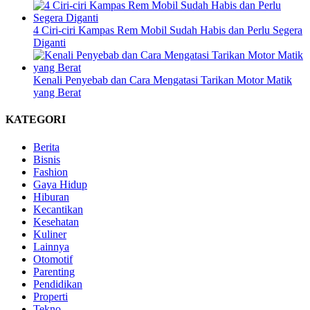
4 Ciri-ciri Kampas Rem Mobil Sudah Habis dan Perlu Segera
Diganti
Kenali Penyebab dan Cara Mengatasi Tarikan Motor Matik
yang Berat
KATEGORI
Berita
Bisnis
Fashion
Gaya Hidup
Hiburan
Kecantikan
Kesehatan
Kuliner
Lainnya
Otomotif
Parenting
Pendidikan
Properti
Tekno