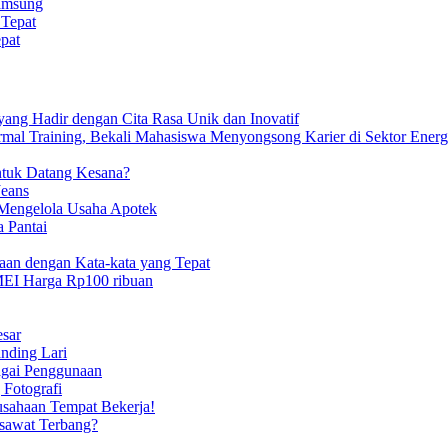
Samsung
pat
ang Hadir dengan Cita Rasa Unik dan Inovatif
ermal Training, Bekali Mahasiswa Menyongsong Karier di Sektor Ener
ntuk Datang Kesana?
Jeans
Mengelola Usaha Apotek
a Pantai
an dengan Kata-kata yang Tepat
MEI Harga Rp100 ribuan
sar
nding Lari
agai Penggunaan
 Fotografi
erusahaan Tempat Bekerja!
sawat Terbang?