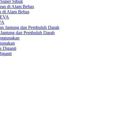
Super Sibuk
an di Alam Bebas
EVA
 Jantung dan Pembuluh Darah
ggunakan
iganti