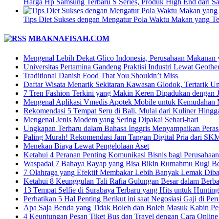
Harga Hp Samsung Terbaru S Series, Produk High End dari 
Tips Diet Sukses dengan Mengatur Pola Waktu Makan yang Te
MBAKNAFISAH.COM
Mengenal Lebih Dekat Glico Indonesia, Perusahaan Makanan y
Universitas Pertamina Gandeng Praktisi Industri Lewat Geoth
Traditional Danish Food That You Shouldn’t Miss
Daftar Wisata Menarik Sekitaran Kawasan Glodok, Tertarik U
7 Tren Fashion Terkini yang Makin Keren Dipadukan dengan 
Mengenal Aplikasi Vmedis Apotek Mobile untuk Kemudahan 
Rekomendasi 5 Tempat Seru di Bali, Mulai dari Kuliner Hingg
Mengenal Jenis Modem yang Sering Dipakai Sehari-hari
Ungkapan Terharu dalam Bahasa Inggris Menyampaikan Perasa
Paling Murah! Rekomendasi Jam Tangan Digital Pria dari SK
Menekan Biaya Lewat Pengelolaan Aset
Ketahui 4 Peranan Penting Komunikasi Bisnis bagi Perusahaan
Waspadai 7 Bahaya Rayap yang Bisa Bikin Rumahmu Rugi Be
7 Olahraga yang Efektif Membakar Lebih Banyak Lemak Diba
Ketahui 8 Keunggulan Tali Rafia Gulungan Besar dalam Berb
13 Tempat Selfie di Surabaya Terbaru yang Hits untuk Hunting
Perhatikan 5 Hal Penting Berikut ini saat Negosiasi Gaji di P
Apa Saja Benda yang Tidak Boleh dan Boleh Masuk Kabin Pe
4 Keuntungan Pesan Tiket Bus dan Travel dengan Cara Online