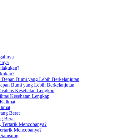
ahnya
akukan?
Depan Bumi yang Lebih Berkelanjutan
ilitas Kesehatan Lengkap
limat
g Berat
Tertarik Mencobanya?