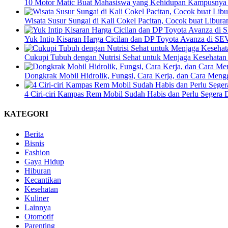
10 Motor Matic Buat Mahasiswa yang Kehidupan Kampusnya 
Wisata Susur Sungai di Kali Cokel Pacitan, Cocok buat Libur
Yuk Intip Kisaran Harga Cicilan dan DP Toyota Avanza di S
Cukupi Tubuh dengan Nutrisi Sehat untuk Menjaga Kesehatan
Dongkrak Mobil Hidrolik, Fungsi, Cara Kerja, dan Cara Men
4 Ciri-ciri Kampas Rem Mobil Sudah Habis dan Perlu Segera D
KATEGORI
Berita
Bisnis
Fashion
Gaya Hidup
Hiburan
Kecantikan
Kesehatan
Kuliner
Lainnya
Otomotif
Parenting