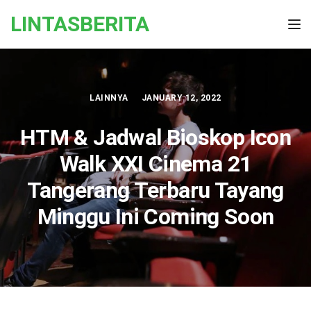
Skip to the content
LINTASBERITA
Tog
LAINNYA
JANUARY 12, 2022
HTM & Jadwal Bioskop Icon
Walk XXI Cinema 21
Tangerang Terbaru Tayang
Minggu Ini Coming Soon