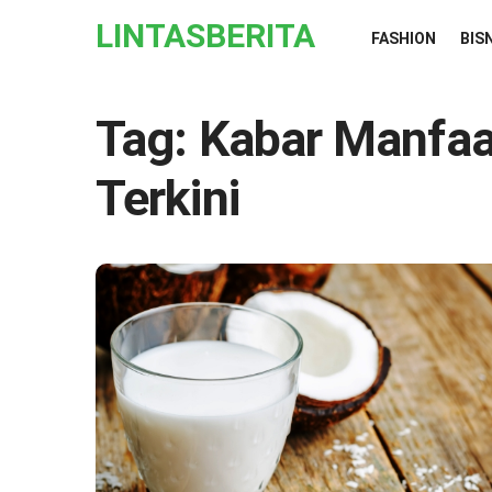
Skip to the content
LINTASBERITA
FASHION
BIS
Tag:
Kabar Manfaa
Terkini