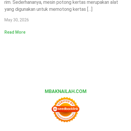
rim. Sederhananya, mesin potong kertas merupakan alat
yang digunakan untuk memotong kertas […]
May 30, 2026
Read More
MBAKNAILAH.COM