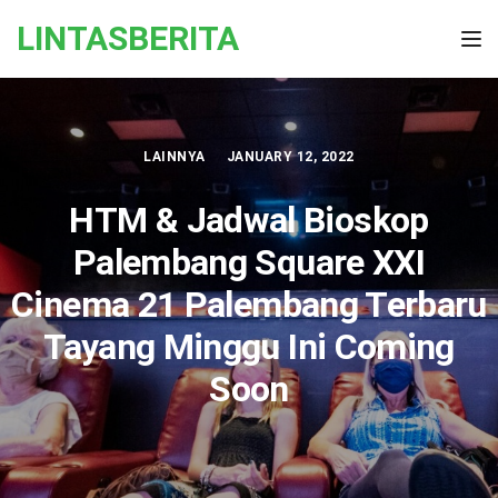
Skip to the content
LINTASBERITA
Tog
LAINNYA
JANUARY 12, 2022
HTM & Jadwal Bioskop
Palembang Square XXI
Cinema 21 Palembang Terbaru
Tayang Minggu Ini Coming
Soon