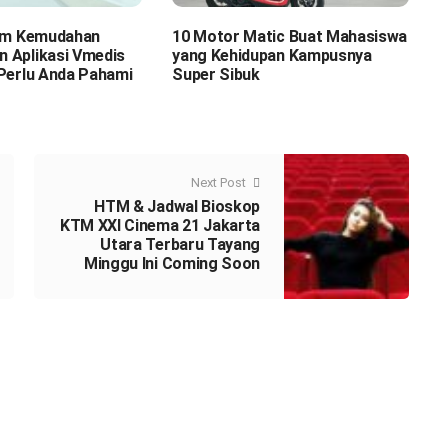
gam Kemudahan
10 Motor Matic Buat Mahasiswa
 Aplikasi Vmedis
yang Kehidupan Kampusnya
Perlu Anda Pahami
Super Sibuk
Next Post
HTM & Jadwal Bioskop
KTM XXI Cinema 21 Jakarta
Utara Terbaru Tayang
Minggu Ini Coming Soon