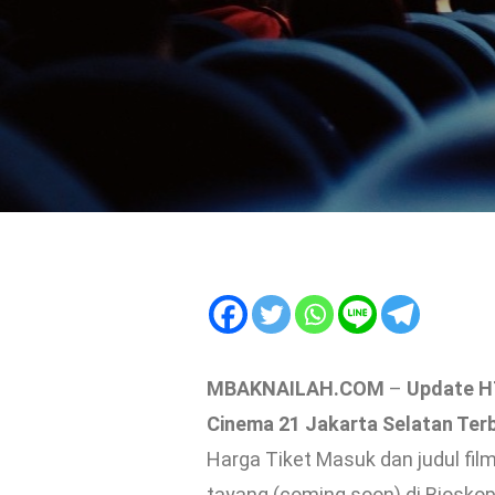
MBAKNAILAH.COM
–
Update HT
Cinema 21 Jakarta Selatan Ter
Harga Tiket Masuk dan judul film
tayang (coming soon) di Bioskop