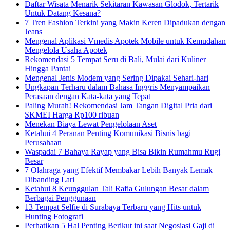
Daftar Wisata Menarik Sekitaran Kawasan Glodok, Tertarik
Untuk Datang Kesana?
7 Tren Fashion Terkini yang Makin Keren Dipadukan dengan
Jeans
Mengenal Aplikasi Vmedis Apotek Mobile untuk Kemudahan
Mengelola Usaha Apotek
Rekomendasi 5 Tempat Seru di Bali, Mulai dari Kuliner
Hingga Pantai
Mengenal Jenis Modem yang Sering Dipakai Sehari-hari
Ungkapan Terharu dalam Bahasa Inggris Menyampaikan
Perasaan dengan Kata-kata yang Tepat
Paling Murah! Rekomendasi Jam Tangan Digital Pria dari
SKMEI Harga Rp100 ribuan
Menekan Biaya Lewat Pengelolaan Aset
Ketahui 4 Peranan Penting Komunikasi Bisnis bagi
Perusahaan
Waspadai 7 Bahaya Rayap yang Bisa Bikin Rumahmu Rugi
Besar
7 Olahraga yang Efektif Membakar Lebih Banyak Lemak
Dibanding Lari
Ketahui 8 Keunggulan Tali Rafia Gulungan Besar dalam
Berbagai Penggunaan
13 Tempat Selfie di Surabaya Terbaru yang Hits untuk
Hunting Fotografi
Perhatikan 5 Hal Penting Berikut ini saat Negosiasi Gaji di