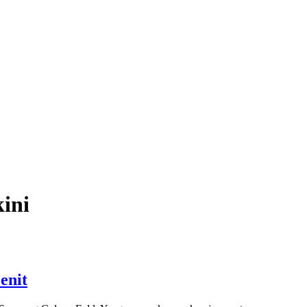
ini
enit