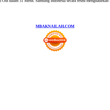
ld Out dalam 31 Menit. Samsung Indonesia secara resmi menghadirka
MBAKNAILAH.COM