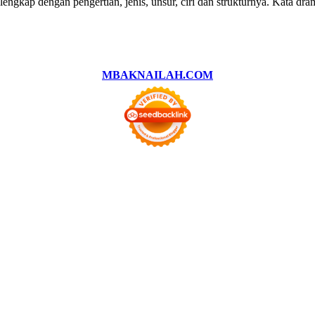
lengkap dengan pengertian, jenis, unsur, ciri dan strukturnya. Kata d
MBAKNAILAH.COM