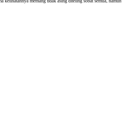
rama kelihatannya memang tidak asing diteling sobat semua, namun