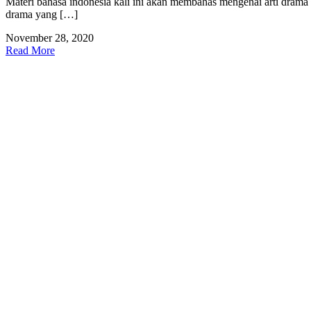
Materi bahasa indonesia kali ini akan membahas mengenai arti drama 
drama yang […]
November 28, 2020
Read More